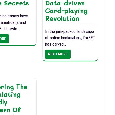
 Secrets
Data-driven
Card-playing
asino games have
Revolution
ramatically, and
 Bold beste…
In the jam-packed landscape
of online bookmakers, DABET
ORE
has carved…
READ MORE
oring The
ulating
dly
ern Of