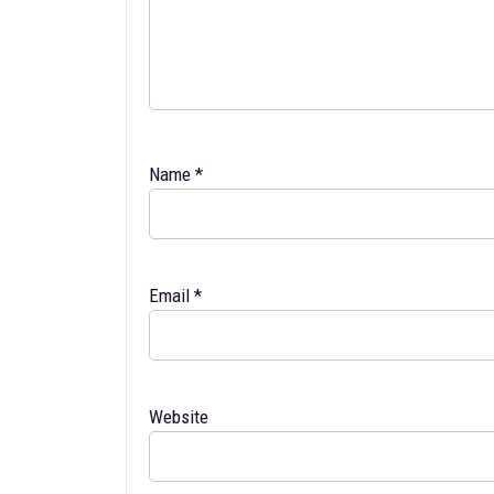
Name
*
Email
*
Website