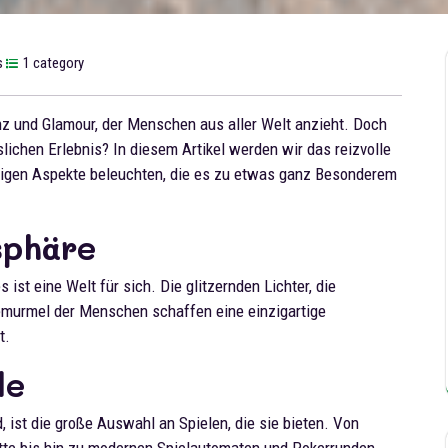
s
1 category
lanz und Glamour, der Menschen aus aller Welt anzieht. Doch
ichen Erlebnis? In diesem Artikel werden wir das reizvolle
igen Aspekte beleuchten, die es zu etwas ganz Besonderem
sphäre
 ist eine Welt für sich. Die glitzernden Lichter, die
emurmel der Menschen schaffen eine einzigartige
t.
le
 ist die große Auswahl an Spielen, die sie bieten. Von