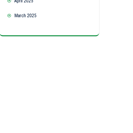
April 2025
March 2025