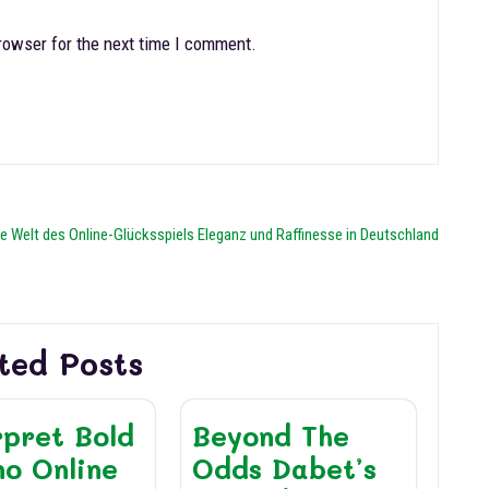
rowser for the next time I comment.
ie Welt des Online-Glücksspiels Eleganz und Raffinesse in Deutschland
ted Posts
rpret Bold
Beyond The
no Online
Odds Dabet’s