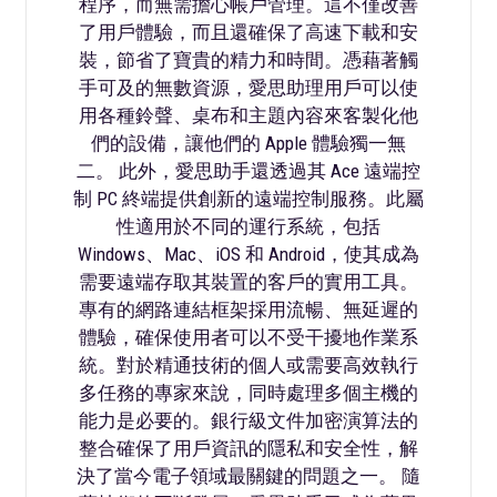
程序，而無需擔心帳戶管理。這不僅改善
了用戶體驗，而且還確保了高速下載和安
裝，節省了寶貴的精力和時間。憑藉著觸
手可及的無數資源，愛思助理用戶可以使
用各種鈴聲、桌布和主題內容來客製化他
們的設備，讓他們的 Apple 體驗獨一無
二。 此外，愛思助手還透過其 Ace 遠端控
制 PC 終端提供創新的遠端控制服務。此屬
性適用於不同的運行系統，包括
Windows、Mac、iOS 和 Android，使其成為
需要遠端存取其裝置的客戶的實用工具。
專有的網路連結框架採用流暢、無延遲的
體驗，確保使用者可以不受干擾地作業系
統。對於精通技術的個人或需要高效執行
多任務的專家來說，同時處理多個主機的
能力是必要的。銀行級文件加密演算法的
整合確保了用戶資訊的隱私和安全性，解
決了當今電子領域最關鍵的問題之一。 隨