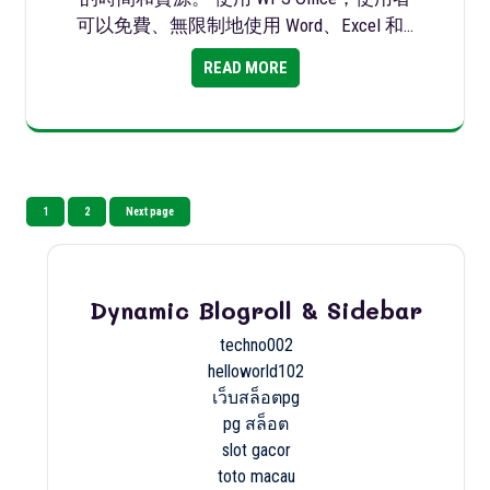
可以免費、無限制地使用 Word、Excel 和…
READ MORE
Posts
Page
Page
1
2
Next page
pagination
Dynamic Blogroll & Sidebar
techno002
helloworld102
เว็บสล็อตpg
pg สล็อต
slot gacor
toto macau