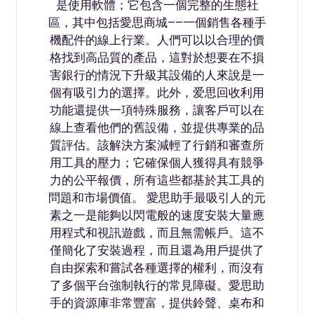
是使用軟體；它包含一個完整的生態社
區，其中包括愛思商城——一個銷售各種手
機配件的線上行業。人們可以以合理的價
格找到高品質的產品，這對於想要在不損
害銀行的情況下升級其設備的人來說是一
個有吸引力的選擇。此外，爱思回收利用
功能還提供一項特殊服務，讓客戶可以在
線上查看他們的舊設備，並提供專業的品
質評估。該解決方案減輕了行銷和審查所
用工具的壓力；它確保個人獲得具有競爭
力的公平報價，所有這些都基於其工具的
問題和市場價值。 愛思助手最吸引人的元
素之一是能夠以閃電般的速度安裝大量應
用程式和視訊遊戲，而且無需帳戶。這不
僅簡化了安裝過程，而且還為用戶提供了
自由探索和嘗試各種選擇的權利，而沒有
了多個平台強制執行的常見障礙。愛思助
手的資源庫非常豐富，提供鈴聲、桌布和