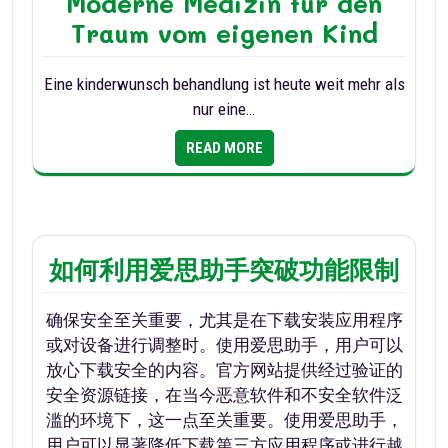
Moderne Medizin für den
Traum vom eigenen Kind
Eine kinderwunsch behandlung ist heute weit mehr als
nur eine…
READ MORE
如何利用爱思助手突破功能限制
确保安全至关重要，尤其是在下载安装应用程序
或对设备进行调整时。使用爱思助手，用户可以
放心下载安全的内容。官方网站提供经过验证的
安全资源链接，在当今恶意软件和不安全软件泛
滥的环境下，这一点至关重要。使用爱思助手，
用户可以显著降低下载第三方应用程序或进行越