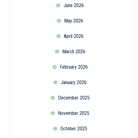
June 2026
May 2026
April 2026
March 2026
February 2026
January 2026
December 2025
November 2025
October 2025