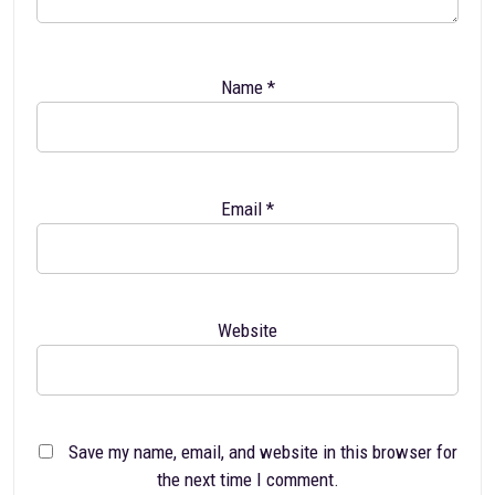
Name
*
Email
*
Website
Save my name, email, and website in this browser for
the next time I comment.