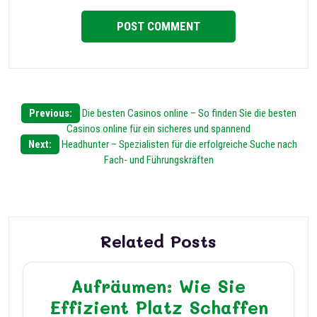
Post
Previous:
Die besten Casinos online – So finden Sie die besten
Casinos online für ein sicheres und spannend
navigation
Next:
Headhunter – Spezialisten für die erfolgreiche Suche nach
Fach- und Führungskräften
Related Posts
Aufräumen: Wie Sie
Effizient Platz Schaffen