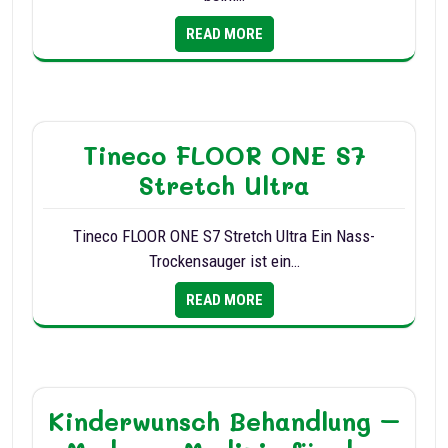
READ MORE
Tineco FLOOR ONE S7
Stretch Ultra
Tineco FLOOR ONE S7 Stretch Ultra Ein Nass-
Trockensauger ist ein…
READ MORE
Kinderwunsch Behandlung –