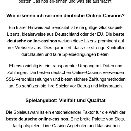
besten Casinos erkennen und was sie ausmacht.
Wie erkenne ich seriöse deutsche Online-Casinos?
Ein klarer Hinweis auf Seriosität ist eine gültige Glücksspiel-
Lizenz, idealerweise aus Deutschland oder der EU. Die
beste
deutsche online-casinos
weisen diese Lizenz prominent auf
ihrer Webseite aus. Dies garantiert, dass sie strenge Kontrollen
durchlaufen und faire Spielbedingungen bieten.
Ebenso wichtig ist ein transparenter Umgang mit Daten und
Zahlungen. Die besten deutschen Online-Casinos verwenden
SSL-Verschlüsselungen und bieten sichere Zahlungsmethoden
an. So schützen sie ihre Spieler vor Betrug und Missbrauch.
Spielangebot: Vielfalt und Qualität
Die Spielauswahl ist ein entscheidender Faktor für die Wahl der
beste deutsche online-casinos
. Eine breite Palette von Slots,
Jackpotspielen, Live-Casino-Angeboten und klassischen