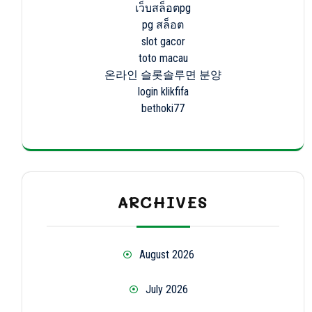
เว็บสล็อตpg
pg สล็อต
slot gacor
toto macau
온라인 슬롯솔루면 분양
login klikfifa
bethoki77
ARCHIVES
August 2026
July 2026