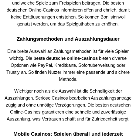
und welche Spiele zum Freispielen beitragen. Die besten
deutschen Online-Casinos informieren offen und ehrlich, damit
keine Enttäuschungen entstehen. So können Boni sinnvoll
genutzt werden, um das Spielguthaben zu erhöhen.
Zahlungsmethoden und Auszahlungsdauer
Eine breite Auswahl an Zahlungsmethoden ist für viele Spieler
wichtig. Die
beste deutsche online-casinos
bieten diverse
Optionen wie PayPal, Kreditkarte, Sofortüberweisung oder
Trustly an. So finden Nutzer immer eine passende und sichere
Methode.
Wichtiger noch als die Auswahl ist die Schnelligkeit der
Auszahlungen. Seriöse Casinos bearbeiten Auszahlungsanträge
zügig und ohne unnötige Verzögerungen. Die besten deutschen
Online-Casinos garantieren eine schnelle und zuverlässige
Auszahlung, was Vertrauen schafft und für Zufriedenheit sorgt.
Mobile Casinos: Spielen überall und jederzeit