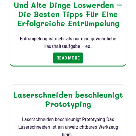
Und Alte Dinge Loswerden –
Die Besten Tipps Für Eine
Erfolgreiche Entrümpelung
Entrümpelung ist mehr als nur eine gewöhnliche
Haushaltsaufgabe – es…
READ MORE
Laserschneiden beschleunigt
Prototyping
Laserschneiden beschleunigt Prototyping Das
Laserschneiden ist ein unverzichtbares Werkzeug
beim…