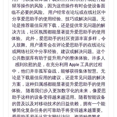
狱等操作的风险，因为这些操作有时会使设备面
临不必要的风险。 用户经常在论坛或在线社区中
分享爱思助手的使用经验、技巧或解决问题。无
论是推荐最佳应用下载，还是提供常见问题的解
决方法，社区氛围都能显著提升爱思助手的使用
体验。 此外，爱思助手的社区资源丰富多样，令
人鼓舞。用户通常会在评论爱思助手的在线论坛
或网络社区中分享经验、建议或解决问题。这个
公共数据库有助于提升用户的整体体验。许多人
感到欣慰的是，在充分利用 Apple 工具的过程
中，他们并非孤军奋战，能够获得集体智慧。无
论是下载最佳应用的建议，还是常见问题的解决
方案，这种归属感都能显著提升爱思助手的使用
体验。 随着我们步入更加数字化的未来，像爱思
助手这样的设备变得越来越适用。随着智能设备
的普及以及对移动技术的日益依赖，拥有一个能
够简化复杂任务的可靠助手将变得越来越重要。
爱思助手易于从官方网站访问，资源种类繁多，