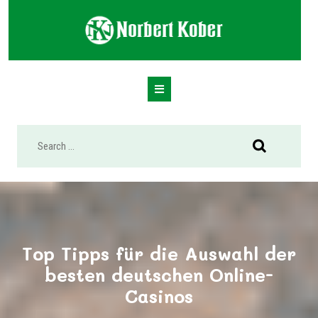
Skip
to
content
Open
Button
Top Tipps für die Auswahl der
besten deutschen Online-
Casinos