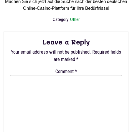
Machen Sie sich jetzt auf die Suche nach der besten deutschen
Online-Casino-Plattform für Ihre Bedürfnisse!
Category:
Other
Leave a Reply
Your email address will not be published.
Required fields
are marked
*
Comment
*