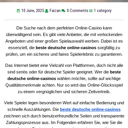
10 June, 2025
Faizan
0 Comments
1 category
Die Suche nach dem perfekten Online-Casino kann
überwältigend sein. Es gibt viele Anbieter, die mit verlockenden
Angeboten und einer großen Spielauswahl werben. Dabei ist es
essenziell, die
beste deutsche online-casinos
sorgfältig zu
prüfen, um ein sicheres und faires Spielerlebnis zu garantieren.
Das Internet bietet eine Vielzahl von Plattformen, doch nicht alle
sind seriös oder für deutsche Spieler geeignet. Wer die
beste
deutsche online-casinos
wählen möchte, sollte auf wichtige
Qualitätsmerkmale achten. Nur so wird das Online-Glücksspiel
zu einem vergnüglichen und sicheren Zeitvertreib.
Viele Spieler legen besonderen Wert auf einfache Bedienung und
schnelle Auszahlungen. Die
beste deutsche online-casinos
zeichnen sich durch benutzerfreundliche Seiten und transparente
Zahlungsprozesse aus. Im Folgenden erfahren Sie, wie Sie die