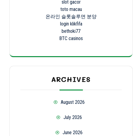
slot gacor
toto macau
온라인 슬롯솔루면 분양
login klikfifa
bethoki77
BTC casinos
ARCHIVES
August 2026
July 2026
June 2026