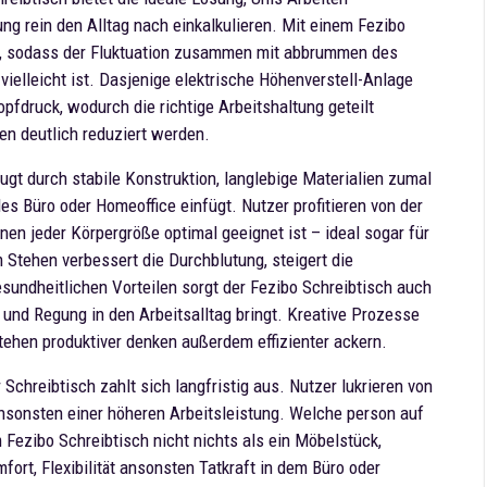
g rein den Alltag nach einkalkulieren. Mit einem Fezibo
len, sodass der Fluktuation zusammen mit abbrummen des
ielleicht ist. Dasjenige elektrische Höhenverstell-Anlage
opfdruck, wodurch die richtige Arbeitshaltung geteilt
en deutlich reduziert werden.
ugt durch stabile Konstruktion, langlebige Materialien zumal
es Büro oder Homeoffice einfügt. Nutzer profitieren von der
nen jeder Körpergröße optimal geeignet ist – ideal sogar für
 Stehen verbessert die Durchblutung, steigert die
esundheitlichen Vorteilen sorgt der Fezibo Schreibtisch auch
ät und Regung in den Arbeitsalltag bringt. Kreative Prozesse
Stehen produktiver denken außerdem effizienter ackern.
Schreibtisch zahlt sich langfristig aus. Nutzer lukrieren von
nsonsten einer höheren Arbeitsleistung. Welche person auf
 Fezibo Schreibtisch nicht nichts als ein Möbelstück,
fort, Flexibilität ansonsten Tatkraft in dem Büro oder