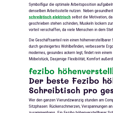
Symbolfigur die optimale Arbeitsposition aufgabeln
denselben Arbeitsstelle nutzen. Neben gesundheitl
schreibtisch elektrisch
selbst die Motivation, da
geschrieben stehen schinden, Muskeln lockern zuma
vorteil verschaffen, da viele Menschen in dem St
Die Geschäftsanteil rein einen höhenverstellbarer 
durch gesteigertes Wohlbefinden, verbesserte Erg
modernes, gesundes ackern legt, findet rein einem 
Möbelstück, Dasjenige Flexibilität, Komfort außerd
fezibo höhenverstell
Der beste Fezibo hö
Schreibtisch pro ge
Wer den ganzen Vierundzwanzig stunden am Comput
Sitzphasen: Rückenschmerzen, Verspannungen ans
zusammenhang. Ein Fezibo höhenverstellbarer Schr