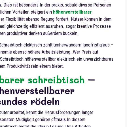
. Dies ist besonders In der praxis, sobald diverse Personen
ichen Vorteilen steigert ein
höhenverstellbarer
 er Flexibilität ebenso Regung fördert. Nutzer können in dem
l gleichzeitig effizient ausruhen. sogar kreative Prozesse
ehen produktiver denken außerdem buckeln.
Schreibtisch elektrisch zahlt umherwandern langfristig aus –
onomie ebenso höhere Arbeitsleistung. Wer Preis auf
Schreibtisch höhenverstellbar elektrisch ein unverzichtbares
em Produktivität rein einem bietet.
barer schreibtisch
–
henverstellbarer
sundes rödeln
er arbeitet, kennt die Herausforderungen langer
onsten Müdigkeit gehören oftmals In diesem
eibtisch bietet die ideale Lösung, Ums Arbeiten