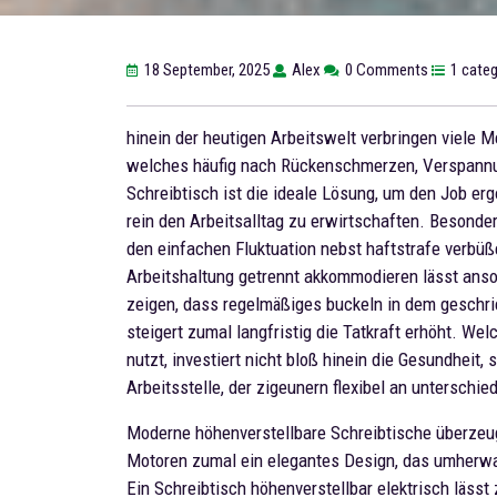
18 September, 2025
Alex
0 Comments
1 cate
hinein der heutigen Arbeitswelt verbringen viele 
welches häufig nach Rückenschmerzen, Verspannun
Schreibtisch ist die ideale Lösung, um den Job e
rein den Arbeitsalltag zu erwirtschaften. Besonder
den einfachen Fluktuation nebst haftstrafe verbü
Arbeitshaltung getrennt akkommodieren lässt anso
zeigen, dass regelmäßiges buckeln in dem geschrie
steigert zumal langfristig die Tatkraft erhöht. We
nutzt, investiert nicht bloß hinein die Gesundheit
Arbeitsstelle, der zigeunern flexibel an unterschie
Moderne höhenverstellbare Schreibtische überzeu
Motoren zumal ein elegantes Design, das umherwan
Ein Schreibtisch höhenverstellbar elektrisch lässt