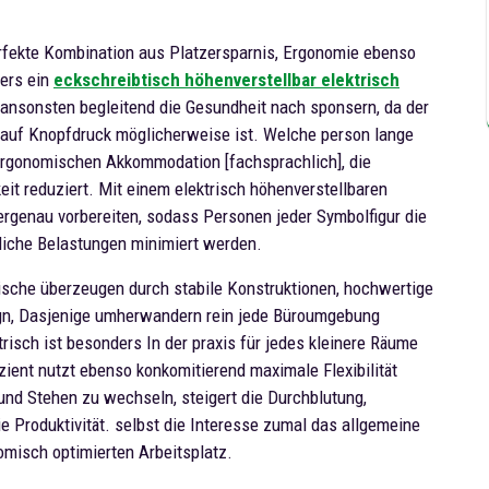
erfekte Kombination aus Platzersparnis, Ergonomie ebenso
ders ein
eckschreibtisch höhenverstellbar elektrisch
n ansonsten begleitend die Gesundheit nach sponsern, da der
auf Knopfdruck möglicherweise ist. Welche person lange
 ergonomischen Akkommodation [fachsprachlich], die
 reduziert. Mit einem elektrisch höhenverstellbaren
ergenau vorbereiten, sodass Personen jeder Symbolfigur die
rliche Belastungen minimiert werden.
ische überzeugen durch stabile Konstruktionen, hochwertige
gn, Dasjenige umherwandern rein jede Büroumgebung
trisch ist besonders In der praxis für jedes kleinere Räume
izient nutzt ebenso konkomitierend maximale Flexibilität
 und Stehen zu wechseln, steigert die Durchblutung,
e Produktivität. selbst die Interesse zumal das allgemeine
omisch optimierten Arbeitsplatz.