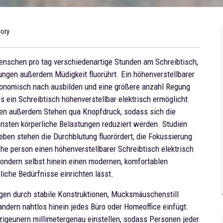
gory
Menschen pro tag verschiedenartige Stunden am Schreibtisch,
gen außerdem Müdigkeit fluorührt. Ein höhenverstellbarer
rgonomisch nach ausbilden und eine größere anzahl Regung
s ein Schreibtisch höhenverstellbar elektrisch ermöglicht
ßen außerdem Stehen qua Knopfdruck, sodass sich die
nsten körperliche Belastungen reduziert werden. Studien
ben stehen die Durchblutung fluorördert, die Fokussierung
lche person einen höhenverstellbarer Schreibtisch elektrisch
, sondern selbst hinein einen modernen, komfortablen
dliche Bedürfnisse einrichten lässt.
gen durch stabile Konstruktionen, Mucksmäuschenstill
dern nahtlos hinein jedes Büro oder Homeoffice einfügt.
 zigeunern millimetergenau einstellen, sodass Personen jeder