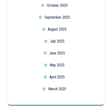
October 2025
September 2025
August 2025
July 2025
June 2025
May 2025
April 2025
March 2025