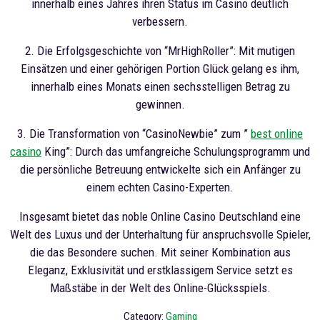
innerhalb eines Jahres ihren Status im Casino deutlich
verbessern.
2. Die Erfolgsgeschichte von “MrHighRoller”: Mit mutigen
Einsätzen und einer gehörigen Portion Glück gelang es ihm,
innerhalb eines Monats einen sechsstelligen Betrag zu
gewinnen.
3. Die Transformation von “CasinoNewbie” zum ”
best online
casino
King”: Durch das umfangreiche Schulungsprogramm und
die persönliche Betreuung entwickelte sich ein Anfänger zu
einem echten Casino-Experten.
Insgesamt bietet das noble Online Casino Deutschland eine
Welt des Luxus und der Unterhaltung für anspruchsvolle Spieler,
die das Besondere suchen. Mit seiner Kombination aus
Eleganz, Exklusivität und erstklassigem Service setzt es
Maßstäbe in der Welt des Online-Glücksspiels.
Category:
Gaming