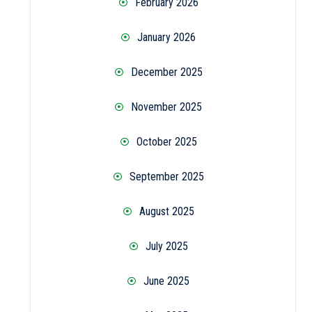
February 2026
January 2026
December 2025
November 2025
October 2025
September 2025
August 2025
July 2025
June 2025