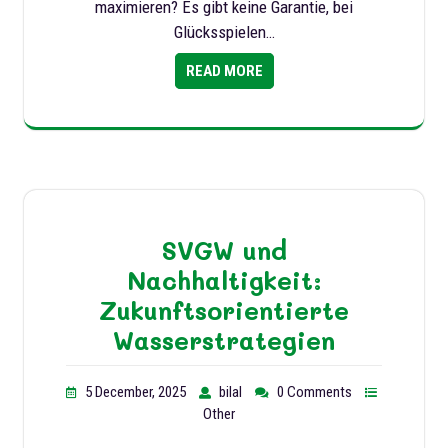
maximieren? Es gibt keine Garantie, bei
Glücksspielen…
READ MORE
SVGW und
Nachhaltigkeit:
Zukunftsorientierte
Wasserstrategien
5 December, 2025
bilal
0 Comments
Other