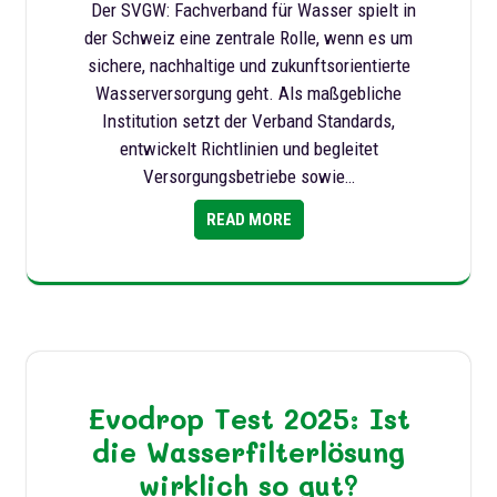
Der SVGW: Fachverband für Wasser spielt in
der Schweiz eine zentrale Rolle, wenn es um
sichere, nachhaltige und zukunftsorientierte
Wasserversorgung geht. Als maßgebliche
Institution setzt der Verband Standards,
entwickelt Richtlinien und begleitet
Versorgungsbetriebe sowie…
READ MORE
Evodrop Test 2025: Ist
die Wasserfilterlösung
wirklich so gut?