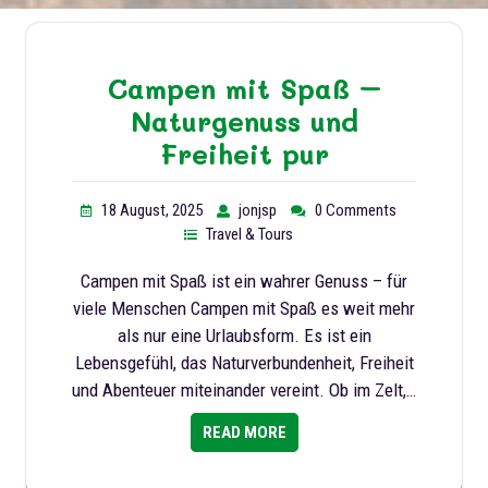
Campen mit Spaß –
Naturgenuss und
Freiheit pur
18 August, 2025
jonjsp
0 Comments
Travel & Tours
Campen mit Spaß ist ein wahrer Genuss – für
viele Menschen Campen mit Spaß es weit mehr
als nur eine Urlaubsform. Es ist ein
Lebensgefühl, das Naturverbundenheit, Freiheit
und Abenteuer miteinander vereint. Ob im Zelt,…
READ MORE