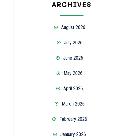
ARCHIVES
August 2026
July 2026
June 2026
May 2026
April 2026
March 2026
February 2026
January 2026