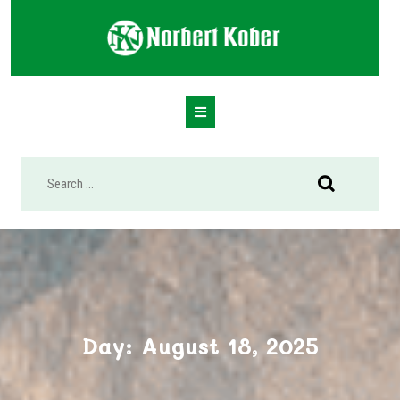
Skip
to
content
Open
Button
Day:
August 18, 2025