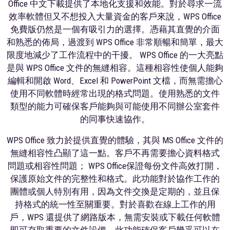
Office 中文下載提供了本地化支援和效能。對於尋求一流
效率軟體但又不想投入大量資金的客戶來說，WPS Office
免費版仍然是一個有吸引力的選擇。憑藉其直覺的介面
和熟悉的佈局，過渡到 WPS Office 非常順暢和簡單，最大
限度地減少了工作流程中的干擾。 WPS Office 的一大亮點
是與 WPS Office 文件的無縫相容。這種相容性使個人能夠
編輯和開啟 Word、Excel 和 PowerPoint 文檔，而無需擔心
使用不同軟體時經常出現的格式問題。使用熟悉的文件
類型的能力可確保客戶能夠與可能使用不同辦公室套件
的同事快速協作。
WPS Office 致力於提供直覺的體驗，其與 MS Office 文件的
無縫相容性凸顯了這一點。客戶不再需要擔心資料格式
問題或相容性問題； WPS Office保證每份文件高效打開，
保護原始文件的完整性和格式。此功能對於協作工作的
團體或個人特別有用，因為文件交換是定期的，並且保
持格式的統一性至關重要。對於喜歡在線上工作的用
戶，WPS 還提供了網路版本，無需安裝或下載任何軟體
即可存取重要的文件設備。此功能確保客戶幾乎可以在