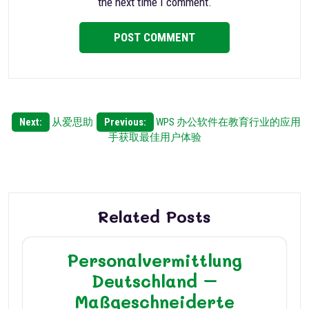
the next time I comment.
Post
Next:
从爱思助
Previous:
WPS 办公软件在教育行业的应用
手获取最佳用户体验
navigation
Related Posts
Personalvermittlung
Deutschland –
Maßgeschneiderte