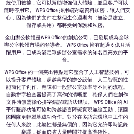
統使用數據，它可以幫助增強個人體驗，並且客戶可以
隨時停用它。 WPS Office 採用端對端資料加密，讓人們安
心，因為他們的文件在整個生命週期內（無論是建立、
儲存或共用）都將受到保護和私密。
金山辦公軟體是WPS Office的創始公司，已發展成為全球
辦公室軟體市場的領導者。 WPS Office 擁有超過 6 億月活
躍用戶，已成為滿足眾多辦公室需求的知名且高效的平
台。
WPS Office 的一個突出特點是它整合了人工智慧技術，可
以提升客戶體驗，超越典型的辦公設備。人工智慧的性
能簡化了創作、翻譯和一般辦公室效率等不同的流程。
自動拼字檢查器提高了寫作的清晰度，確保人們在創作
文件時無需擔心拼字錯誤或語法錯誤。 WPS Office 的 AI
平行翻譯功能可協助跨越語言障礙實現無縫互動，讓國
際團隊更輕鬆地成功合作。對於在多語言環境中工作的
任何人來說，此屬性都是無價的，因為它允許即時記錄
翻譯，從而節省大量時間並提高準確性。