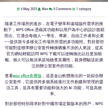
6 May, 2025
Alex
0 Comments
1 category
隨著工作場所的進步，在電子變革和遠端協作需求的推
動下，WPS Office 憑藉其功能和以用戶為中心的設計脫穎
而出。它適合每個人——學生、專家、自由工作者和企業
——提供當今多樣化工作場所所需的多功能性。對於那些
可能對從標準辦公室套件轉換猶豫不決的人來說，從其
官方網站輕鬆訪問 WPS 下載可以使轉換比以往更加順
暢。個人可以無須承諾地檢查其屬性，親身體驗這款廣
泛的辦公室套件的功能。
查看
wps office免費版
，這是金山軟體推出的一款綜合辦
公室套件，它提供跨多個系統進行文件創建和管理的靈
活工具，並具有重要功能和強大的 AI 功能，可提高效
率。
對於那些特別尋求針對中國市場定製版本的用戶，WPS