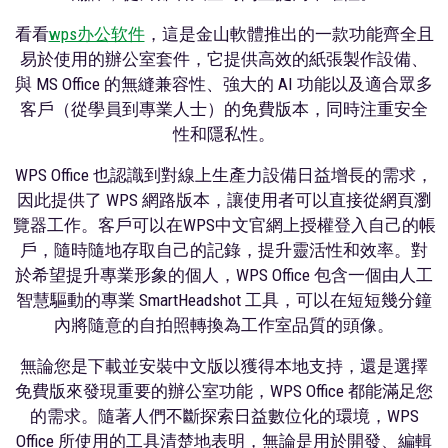
看看
wps办公软件
，這是金山軟體推出的一款功能齊全且
易於使用的辦公室套件，它提供高效的紙張製作設備、
與 MS Office 的無縫兼容性、強大的 AI 功能以及適合眾多
客戶（從學員到專業人士）的免費版本，同時注重安全
性和隱私性。
WPS Office 也認識到對線上生產力設備日益增長的需求，
因此提供了 WPS 網路版本，讓使用者可以直接從網頁瀏
覽器工作。客戶可以在WPS中文官網上授權登入自己的帳
戶，隨時隨地存取自己的記錄，提升靈活性和效率。對
於希望提升專業形象的個人，WPS Office 包含一個由人工
智慧驅動的專業 SmartHeadshot 工具，可以在短短幾分鐘
內將隨意的自拍照轉換為工作室品質的頭像。
無論您是下載並安裝中文版以獲得本地支持，還是選擇
免費版來發現重要的辦公室功能，WPS Office 都能滿足您
的需求。隨著人們不斷探索日益數位化的環境，WPS
Office 所使用的工具清楚地表明，無論是用於開發、編輯