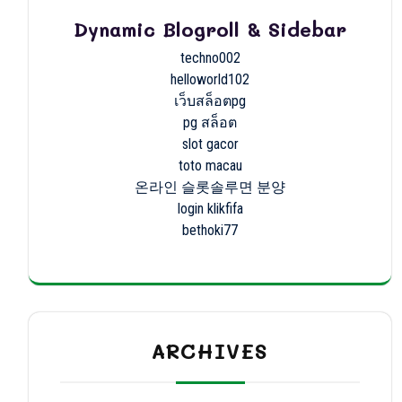
Dynamic Blogroll & Sidebar
techno002
helloworld102
เว็บสล็อตpg
pg สล็อต
slot gacor
toto macau
온라인 슬롯솔루면 분양
login klikfifa
bethoki77
ARCHIVES