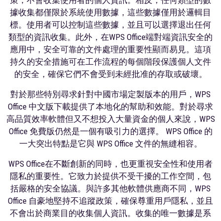
據收集都僅限於系統使用數據，這些數據僅用於邏輯目
標。使用者可以控制這些數據，並且可以選擇退出任何
類型的資訊收集。此外，在WPS Office端對端資訊安全的
應用中，安全可靠的文件處理的重要性顯而易見。這項
持久的安全措施可在工作流程的每個階段保護個人文件
的安全，確保它們不會受到未經批准的存取或破壞。
對於那些特別尋求針對中國市場定製版本的用戶，WPS
Office 中文版下載提供了本地化的幫助和效能。對於尋求
高品質效率軟體但又不想投入大量資金的個人來說，WPS
Office 免費版仍然是一個有吸引力的選擇。 WPS Office 的
一大突出特點是它與 WPS Office 文件的無縫相容。
WPS Office在不斷創新的同時，也更重視安全性和使用者
隱私的重要性。它致力於提供不受干擾的工作空間，包
括嚴格的安全協議。與許多其他軟體供應商不同，WPS
Office 自豪地堅持不追蹤政策，確保尊重用戶隱私，並且
不會出於商業目的收集個人資訊。收集的唯一數據是系