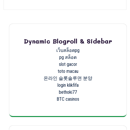
Dynamic Blogroll & Sidebar
เว็บสล็อตpg
pg สล็อต
slot gacor
toto macau
온라인 슬롯솔루면 분양
login klikfifa
bethoki77
BTC casinos