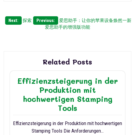
Post
Next:
探索
Previous:
爱思助手：让你的苹果设备焕然一新
爱思助手的增强版功能
navigation
Related Posts
Effizienzsteigerung in der
Produktion mit
hochwertigen Stamping
Tools
Effizienzsteigerung in der Produktion mit hochwertigen
Stamping Tools Die Anforderungen…